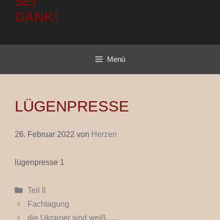
SEI
DANK!
Menü
LÜGENPRESSE
26. Februar 2022
von
Herzen
lügenpresse 1
Kategorien
Teil II
Fachtagung
die Ukrainer sind weiß…..