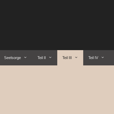
Seelsorge
Teil II
Teil III
Teil IV