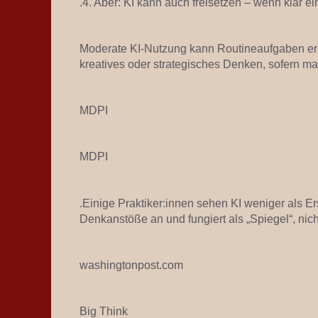
.4. Aber: KI kann auch freisetzen – wenn klar ei
Moderate KI-Nutzung kann Routineaufgaben erle
kreatives oder strategisches Denken, sofern man 
MDPI
MDPI
.Einige Praktiker:innen sehen KI weniger als Ers
Denkanstöße an und fungiert als „Spiegel“, nicht
washingtonpost.com
Big Think