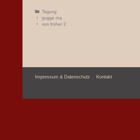
Kategorien
Tagung
gugge ma
von früher 2
Impressum & Datenschutz
Kontakt