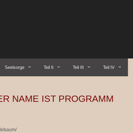
Seelsorge
Teil II
Teil III
Teil IV
ER NAME IST PROGRAMM
plebaum/