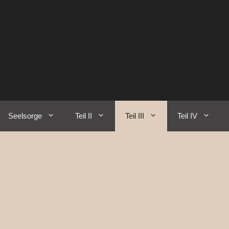
Seelsorge
Teil II
Teil III
Teil IV