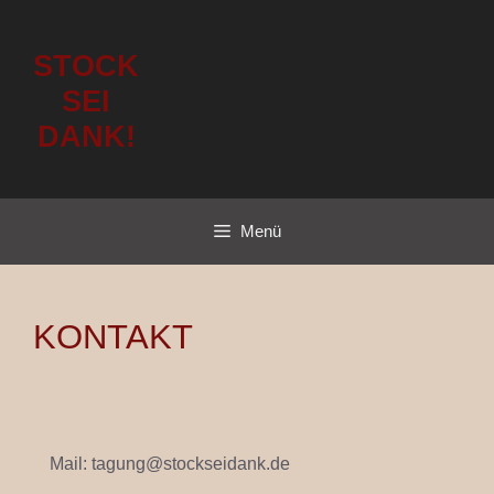
STOCK
SEI
DANK!
Menü
KONTAKT
Mail:
tagung@stockseidank.de