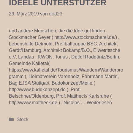
IDEELE UNTERSTÜTZER
29. März 2019
von
dod23
und andere Menschen, die die Idee gut finden:
Stockmacher Geyer ( http://www.stockmacherei.de/) ,
Lebenshilfe Detmold, Prellballtruppe BSG, Architekt
Gerdt/Hamburg, Architekt Bökamp/B.O., Elwetrittsche
e.V. Landau , KWON, Torius , Detlef Raddüntz/Berlin,
Gemeinde Kalletal(
https://www.kalletal.de/Tourismus/Wandern/Wanderpro
gramm ), Heimatverein Varenholz, Fährmann Martin,
Bag EJSA Stuttgart, Budokonzept/Melle (
http://www.budokonzept.de ), Prof.
Belschner/Oldenburg, Prof. Mattheck/ Karlsruhe (
http://www.mattheck.de ) , Nicolas …
Weiterlesen
Kategorien
Stock