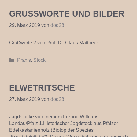
GRUSSWORTE UND BILDER
29. März 2019
von
dod23
Grußworte 2 von Prof. Dr. Claus Mattheck
Kategorien
Praxis
,
Stock
ELWETRITSCHE
27. März 2019
von
dod23
Jagdstöcke von meinem Freund Willi aus
Landau/Pfalz 1.Historischer Jagdstock aus Pfälzer
Edelkastanienholz (Biotop der Spezies
„Keschdetrittche“) .Dieses Wurzelholz mit ergonomisch