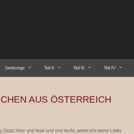
Seelsorge
Teil II
Teil III
Teil IV
CHEN AUS ÖSTERREICH
 Gratz höre und lese und erst recht, wenn ich seine Links