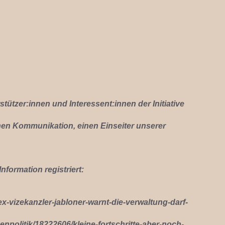
tützer:innen und Interessent:innen der Initiative
chen Kommunikation, einen
Einseiter unserer
nformation registriert:
x-vizekanzler-jabloner-warnt-die-verwaltung-darf-
nenpolitik/18222606/kleine-fortschritte-aber-noch-