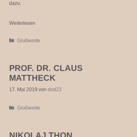
dazu.
Weiterlesen
Kategorien
Grußworte
PROF. DR. CLAUS
MATTHECK
17. Mai 2019
von
dod23
Kategorien
Grußworte
NIKOLAJ THON